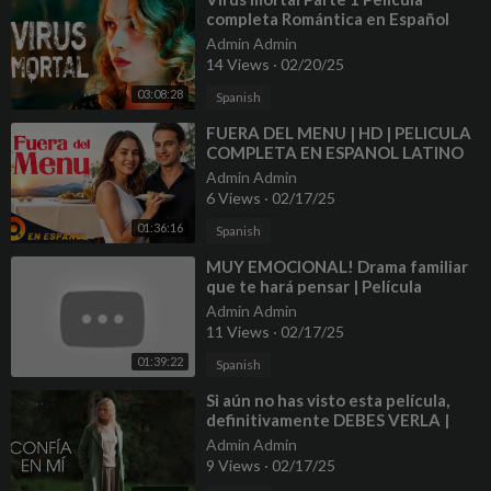
completa Romántica en Español
Latino
Admin Admin
14 Views
·
02/20/25
03:08:28
Spanish
⁣FUERA DEL MENU | HD | PELICULA
COMPLETA EN ESPANOL LATINO
Admin Admin
6 Views
·
02/17/25
01:36:16
Spanish
⁣MUY EMOCIONAL! Drama familiar
que te hará pensar | Película
Completa 4K
Admin Admin
11 Views
·
02/17/25
01:39:22
Spanish
⁣Si aún no has visto esta película,
definitivamente DEBES VERLA |
CONFÍA EN MÍ
Admin Admin
9 Views
·
02/17/25