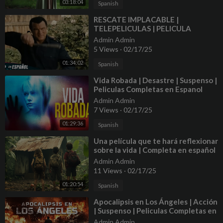
03:18:04
Spanish
⁣RESCATE IMPLACABLE |
TELEPELICULAS | PELICULA
COMPLETA DE ACCION EN
Admin Admin
ESPANOL LATINO
5 Views
·
02/17/25
01:34:02
Spanish
⁣Vida Robada | Desastre | Suspenso |
Peliculas Completas en Espanol
Latino
Admin Admin
7 Views
·
02/17/25
01:29:36
Spanish
⁣Una película que te hará reflexionar
sobre la vida | Completa en español
Admin Admin
11 Views
·
02/17/25
01:20:54
Spanish
⁣Apocalipsis en Los Ángeles | Acción
| Suspenso | Peliculas Completas en
Espanol Latino
Admin Admin