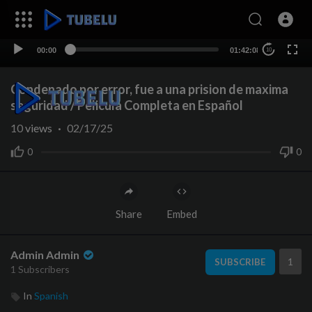
00:00
01:42:08
10
Condenado por error, fue a una prision de maxima
seguridad / Pelicula Completa en Español
10
views
·
02/17/25
0
0
Share
Embed
Admin Admin
1
SUBSCRIBE
1 Subscribers
In
Spanish