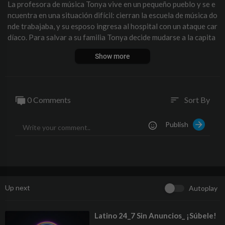
La profesora de música Tonya vive en un pequeño pueblo y se e
ncuentra en una situación difícil: cierran la escuela de música do
nde trabajaba, y su esposo ingresa al hospital con un ataque car
díaco. Para salvar a su familia Tonya decide mudarse a la capita
l, para trabajar como niñera en la familia de su amiga de la infan
Show more
cia. Pero junto con el trabajo, Tonya encuentra algo que no esp
eraba en absoluto: un nuevo amor. Tonya se da cuenta de que es
tá enamorada, pero está casada no puede permitirse seguir el ll
amado de tu corazón.
0 Comments
Sort By
sort
Publish
Up next
Autoplay
⁣Latino 24_7 Sin Anuncios_ ¡Súbele!