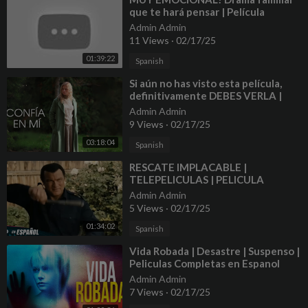
que te hará pensar | Película
Completa 4K
Admin Admin
11 Views
·
02/17/25
01:39:22
Spanish
⁣Si aún no has visto esta película,
definitivamente DEBES VERLA |
CONFÍA EN MÍ
Admin Admin
9 Views
·
02/17/25
03:18:04
Spanish
⁣RESCATE IMPLACABLE |
TELEPELICULAS | PELICULA
COMPLETA DE ACCION EN
Admin Admin
ESPANOL LATINO
5 Views
·
02/17/25
01:34:02
Spanish
⁣Vida Robada | Desastre | Suspenso |
Peliculas Completas en Espanol
Latino
Admin Admin
7 Views
·
02/17/25