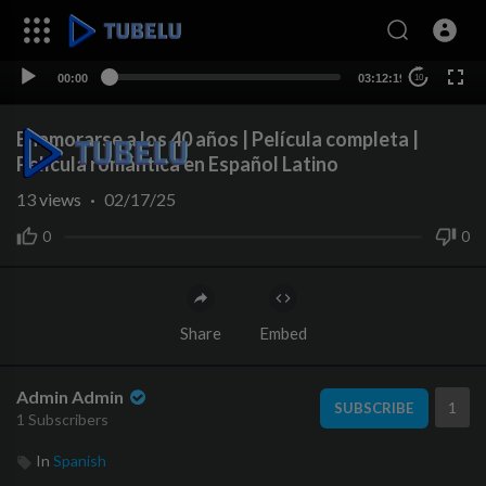
00:00
03:12:19
10
Enamorarse a los 40 años | Película completa |
Película romántica en Español Latino
13
views
·
02/17/25
0
0
Share
Embed
Admin Admin
1
SUBSCRIBE
1 Subscribers
In
Spanish