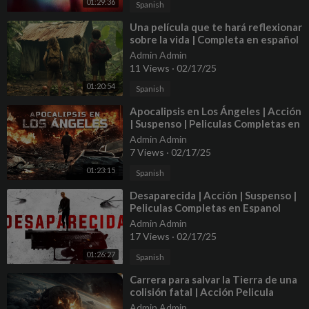
01:29:36
Spanish
⁣Una película que te hará reflexionar
sobre la vida | Completa en español
Admin Admin
11 Views
·
02/17/25
01:20:54
Spanish
⁣Apocalipsis en Los Ángeles | Acción
| Suspenso | Peliculas Completas en
Espanol Latino
Admin Admin
7 Views
·
02/17/25
01:23:15
Spanish
⁣Desaparecida | Acción | Suspenso |
Peliculas Completas en Espanol
Latino
Admin Admin
17 Views
·
02/17/25
01:26:27
Spanish
⁣Carrera para salvar la Tierra de una
colisión fatal | Acción Pelicula
Completa Español Latino
Admin Admin