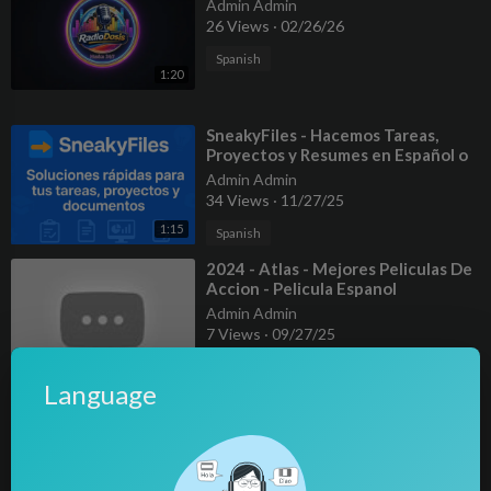
Admin Admin
26 Views
·
02/26/26
Spanish
1:20
⁣SneakyFiles - Hacemos Tareas,
Proyectos y Resumes en Español o
Inglés
Admin Admin
34 Views
·
11/27/25
1:15
Spanish
⁣2024 - Atlas - Mejores Peliculas De
Accion - Pelicula Espanol
Admin Admin
7 Views
·
09/27/25
02:01:46
Film & Animation
Language
⁣La Crianza Echando El Segundo
Plumaje: Una Etapa Clave En La
Formación Y Belleza De Los
Banca Los Rebeldes
Ejemplares
29 Views
·
09/26/25